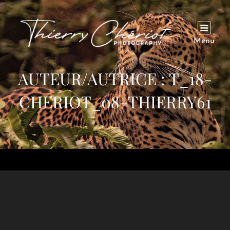
Menu
AUTEUR/AUTRICE :
T_18-
CHERIOT_08-THIERRY61